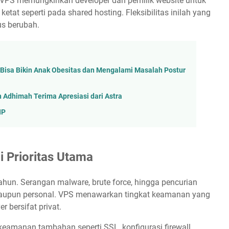
I. VPS memungkinkan developer dan pemilik website untuk
tat seperti pada shared hosting. Fleksibilitas inilah yang
us berubah.
 Bisa Bikin Anak Obesitas dan Mengalami Masalah Postur
h Adhimah Terima Apresiasi dari Astra
 IP
 Prioritas Utama
ahun. Serangan malware, brute force, hingga pencurian
s maupun personal. VPS menawarkan tingkat keamanan yang
r bersifat privat.
eamanan tambahan seperti SSL, konfigurasi firewall