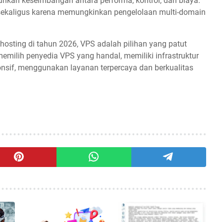
uhkan keseimbangan antara performa, kontrol, dan biaya.
 sekaligus karena memungkinkan pengelolaan multi-domain
sting di tahun 2026, VPS adalah pilihan yang patut
emilih penyedia VPS yang handal, memiliki infrastruktur
onsif, menggunakan layanan terpercaya dan berkualitas