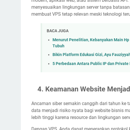
modern, aplikasi web, atau sistem berbasis AP
menyesuaikan lingkungan server tanpa batasan ke
membuat VPS tetap relevan meski teknologi ter
BACA JUGA
Menurut Penelitian, Kebanyakan Main Hp
Tubuh
Bikin Platform Edukasi Gizi, Ayu Fauziyya
5 Perbedaan Antara Public IP dan Private
Keamanan Website Menjadi
Ancaman siber semakin canggih dari tahun ke t
data menjadi risiko nyata bagi website bisni
lebih tinggi karena resource dan lingkungan serve
Dengan VPS, Anda dapat menerapkan protokol k