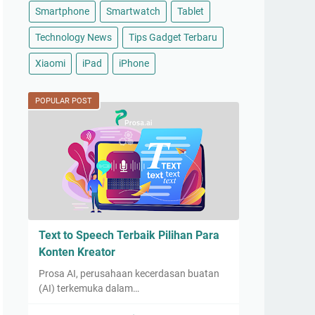
Smartphone
Smartwatch
Tablet
Technology News
Tips Gadget Terbaru
Xiaomi
iPad
iPhone
POPULAR POST
Text to Speech Terbaik Pilihan Para
Konten Kreator
Prosa AI, perusahaan kecerdasan buatan
(AI) terkemuka dalam…