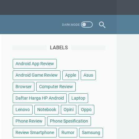
LABELS
Android App Review
Android Game Review
Apple
Asus
Browser
Computer Review
Daftar Harga HP Android
Laptop
Lenovo
Notebook
Opini
Oppo
Phone Review
Phone Spesification
Review Smartphone
Rumor
Samsung