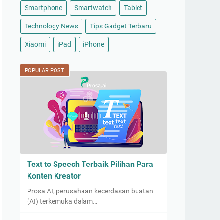
Smartphone
Smartwatch
Tablet
Technology News
Tips Gadget Terbaru
Xiaomi
iPad
iPhone
POPULAR POST
Text to Speech Terbaik Pilihan Para
Konten Kreator
Prosa AI, perusahaan kecerdasan buatan
(AI) terkemuka dalam…