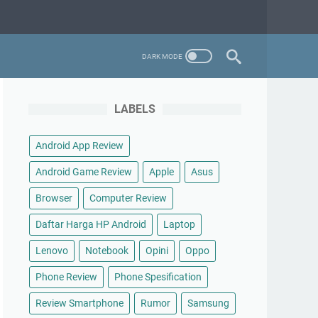
LABELS
Android App Review
Android Game Review
Apple
Asus
Browser
Computer Review
Daftar Harga HP Android
Laptop
Lenovo
Notebook
Opini
Oppo
Phone Review
Phone Spesification
Review Smartphone
Rumor
Samsung