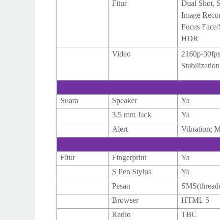
Fitur
Dual Shot, 
Image Reco
Focus Face/
HDR
Video
2160p-30fps
Stabilizatio
Suara
Speaker
Ya
3.5 mm Jack
Ya
Alert
Vibration; 
Fitur
Fingerprint
Ya
S Pen Stylus
Ya
Pesan
SMS(threade
Browser
HTML 5
Radio
TBC