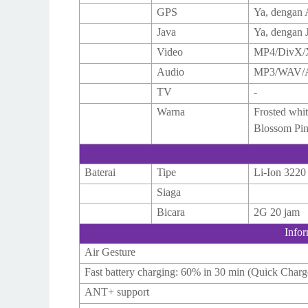
GPS
Ya, dengan
Java
Ya, dengan 
Video
MP4/DivX/
Audio
MP3/WAV/A
TV
-
Warna
Frosted whi
Blossom Pi
Baterai
Tipe
Li-Ion 322
Siaga
Bicara
2G 20 jam
Info
Air Gesture
Fast battery charging: 60% in 30 min (Quick Charg
ANT+ support