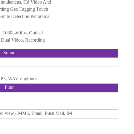
Simultaneus, Hd Video And
rding Geo Tagging Touch
Smile Detection Panorama
, 1080p-60fps, Optical
n Dual Video, Recording
Sound
MP3, WAV ringtones
Fitur
d view), MMS, Email, Push Mail, IM