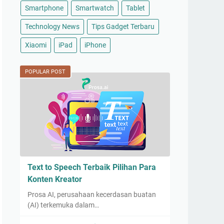
Smartphone
Smartwatch
Tablet
Technology News
Tips Gadget Terbaru
Xiaomi
iPad
iPhone
POPULAR POST
Text to Speech Terbaik Pilihan Para
Konten Kreator
Prosa AI, perusahaan kecerdasan buatan
(AI) terkemuka dalam…