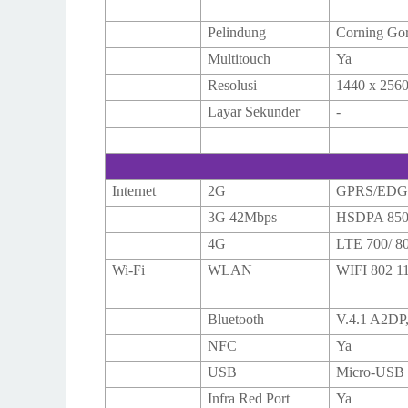
Pelindung
Corning Gor
Multitouch
Ya
Resolusi
1440 x 2560
Layar Sekunder
-
Internet
2G
GPRS/EDGE,
3G 42Mbps
HSDPA 850 /
4G
LTE 700/ 800
Wi-Fi
WLAN
WIFI 802 1
Bluetooth
V.4.1 A2DP
NFC
Ya
USB
Micro-USB 
Infra Red Port
Ya