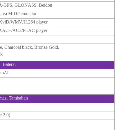
 A-GPS, GLONASS, Beidou
Java MIDP emulator
XviD/WMV/H.264 player
AC+/AC3/FLAC player
te, Charcoal black, Bronze Gold,
nk
Baterai
0 mAh
rmasi Tambahan
e 2.0)