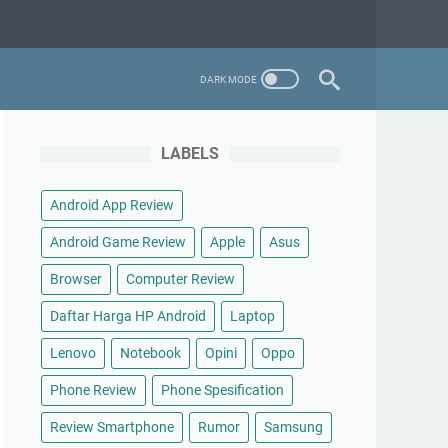
LABELS
Android App Review
Android Game Review
Apple
Asus
Browser
Computer Review
Daftar Harga HP Android
Laptop
Lenovo
Notebook
Opini
Oppo
Phone Review
Phone Spesification
Review Smartphone
Rumor
Samsung