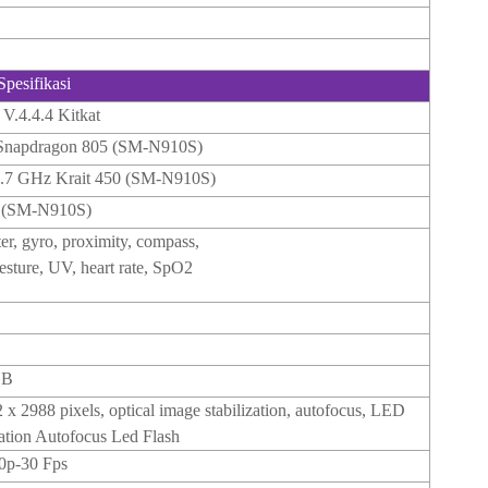
Spesifikasi
V.4.4.4 Kitkat
napdragon 805 (SM-N910S)
2.7 GHz Krait 450 (SM-N910S)
 (SM-N910S)
r, gyro, proximity, compass,
esture, UV, heart rate, SpO2
GB
x 2988 pixels, optical image stabilization, autofocus, LED
zation Autofocus Led Flash
0p-30 Fps