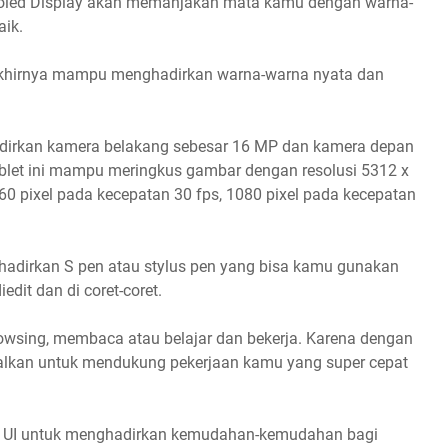
oled Display akan memanjakan mata kamu dengan warna-
aik.
khirnya mampu menghadirkan warna-warna nyata dan
dirkan kamera belakang sebesar 16 MP dan kamera depan
ablet ini mampu meringkus gambar dengan resolusi 5312 x
60 pixel pada kecepatan 30 fps, 1080 pixel pada kecepatan
hadirkan S pen atau stylus pen yang bisa kamu gunakan
edit dan di coret-coret.
rowsing, membaca atau belajar dan bekerja. Karena dengan
dalkan untuk mendukung pekerjaan kamu yang super cepat
 UI untuk menghadirkan kemudahan-kemudahan bagi