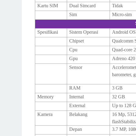
Kartu SIM
Dual Simcard
Tidak
Sim
Micro-sim
Spesifikasi
Sistem Operasi
Android OS 
Chipset
Qualcomm S
Cpu
Quad-core 
Gpu
Adreno 420
Sensor
Acceleromete
barometer, g
RAM
3 GB
Memory
Internal
32 GB
External
Up to 128 
Kamera
Belakang
16 Mp, 5312 
flashStabili
Depan
3.7 MP, 108