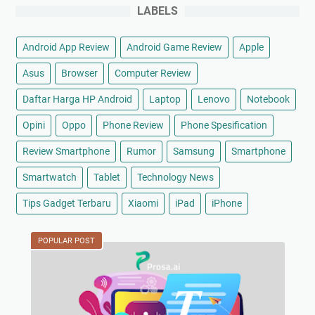
LABELS
Android App Review
Android Game Review
Apple
Asus
Browser
Computer Review
Daftar Harga HP Android
Laptop
Lenovo
Notebook
Opini
Oppo
Phone Review
Phone Spesification
Review Smartphone
Rumor
Samsung
Smartphone
Smartwatch
Tablet
Technology News
Tips Gadget Terbaru
Xiaomi
iPad
iPhone
POPULAR POST